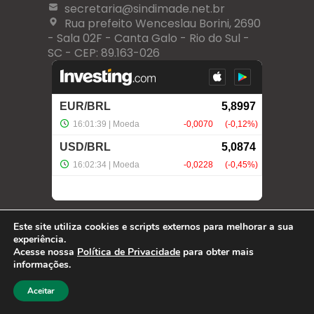
secretaria@sindimade.net.br
Rua prefeito Wenceslau Borini, 2690
- Sala 02F - Canta Galo - Rio do Sul -
SC - CEP: 89.163-026
Este site utiliza cookies e scripts externos para melhorar a sua
experiência.
Acesse nossa
Política de Privacidade
para obter mais
informações.
Aceitar
Desenvolvido por:
Área Local