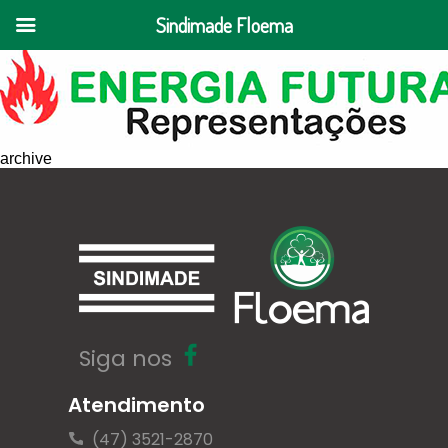
Sindimade Floema
archive
Siga nos
Atendimento
(47) 3521-2870