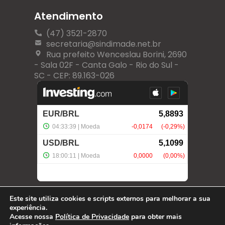
Atendimento
(47) 3521-2870
secretaria@sindimade.net.br
Rua prefeito Wenceslau Borini, 2690
- Sala 02F - Canta Galo - Rio do Sul -
SC - CEP: 89.163-026
Este site utiliza cookies e scripts externos para melhorar a sua
experiência.
Acesse nossa
Política de Privacidade
para obter mais